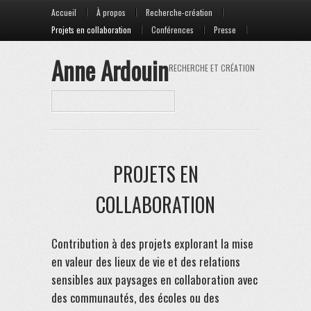
Skip to content
Menu
Accueil
À propos
Recherche-création
Projets en collaboration
Conférences
Presse
Anne Ardouin
RECHERCHE ET CRÉATION
Search
PROJETS EN
COLLABORATION
Contribution à des projets explorant la mise
en valeur des lieux de vie et des relations
sensibles aux paysages en collaboration avec
des communautés, des écoles ou des